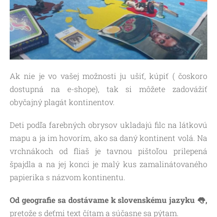
Ak nie je vo vašej možnosti ju ušiť, kúpiť ( čoskoro
dostupná na e-shope), tak si môžete zadovážiť
obyčajný plagát kontinentov.
Deti podľa farebných obrysov ukladajú filc na látkovú
mapu a ja im hovorím, ako sa daný kontinent volá. Na
vrchnákoch od fliaš je tavnou pištoľou prilepená
špajdla a na jej konci je malý kus zamalinátovaného
papierika s názvom kontinentu.
Od geografie sa dostávame k slovenskému jazyku 👅,
pretože s deťmi text čítam a súčasne sa pýtam.