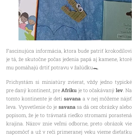
Fascinujúca informácia, ktora bude patriť krokodílovi
je tá, že skutočne počas jedenia papá aj kamene, ktoré
mu pomáhajú drtiť potravu v žalúdku🐊.
Prichystám si miniatúry zvierat, vždy jedno typické
pre daný kontinent, pre
Afriku
je to očakávaný
lev
. Na
tomto kontinente je deti
savana
a v nej môžeme nájsť
leva. Vysvetlenie čo je
savana
sa dá cez obrázky alebo
popisom, že je to trávnatá riedko stromami porastená
krajina. Názov znie veľmi odborne, preto obrázok vie
napomôcť a už v reči primeranej veku vieme dieťatku