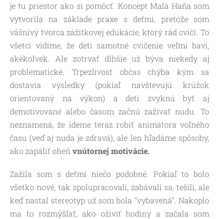
je tu priestor ako si pomôcť. Koncept Malá Haňa som
vytvorila na základe praxe s deťmi, pretože som
vášnivý tvorca zážitkovej edukácie, ktorý rád cvičí. To
všetci vidíme, že deti samotné cvičenie veľmi baví,
akékoľvek. Ale zotrvať dlhšie už býva niekedy aj
problematické. Trpezlivosť občas chýba kým sa
dostavia výsledky (pokiaľ navštevujú krúžok
orientovaný na výkon) a deti zvyknú byť aj
demotivované alebo časom začnú zažívať nudu. To
neznamená, že ideme teraz robiť animátora voľného
času (veď aj nuda je zdravá), ale len hľadáme spôsoby,
ako zapáliť oheň
vnútornej motivácie.
Zažila som s deťmi niečo podobné. Pokiaľ to bolo
všetko nové, tak spolupracovali, zabávali sa, tešili, ale
keď nastal stereotyp už som bola "vybavená". Nakoplo
ma to rozmýšľať, ako oživiť hodiny a začala som