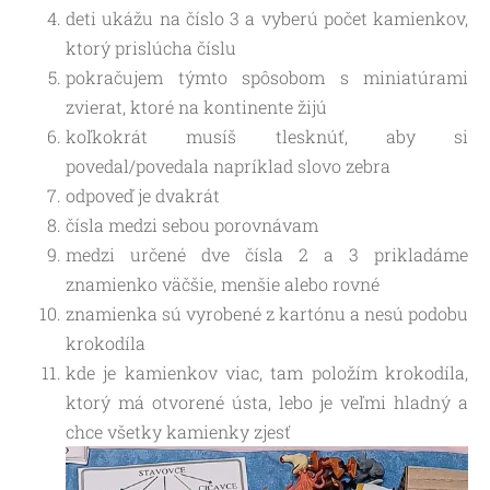
deti ukážu na číslo 3 a vyberú počet kamienkov,
ktorý prislúcha číslu
pokračujem týmto spôsobom s miniatúrami
zvierat, ktoré na kontinente žijú
koľkokrát musíš tlesknúť, aby si
povedal/povedala napríklad slovo zebra
odpoveď je dvakrát
čísla medzi sebou porovnávam
medzi určené dve čísla 2 a 3 prikladáme
znamienko väčšie, menšie alebo rovné
znamienka sú vyrobené z kartónu a nesú podobu
krokodíla
kde je kamienkov viac, tam položím krokodíla,
ktorý má otvorené ústa, lebo je veľmi hladný a
chce všetky kamienky zjesť