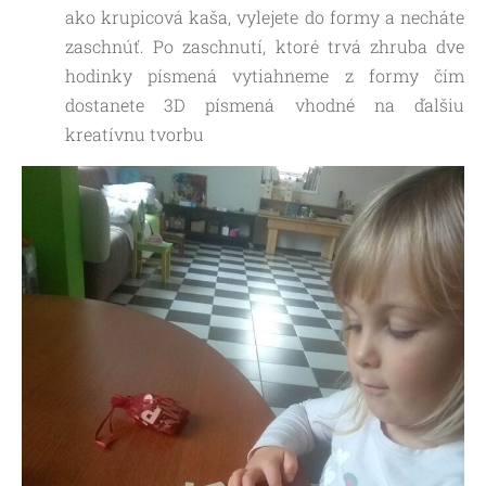
ako krupicová kaša, vylejete do formy a necháte
zaschnúť. Po zaschnutí, ktoré trvá zhruba dve
hodinky písmená vytiahneme z formy čím
dostanete 3D písmená vhodné na ďalšiu
kreatívnu tvorbu