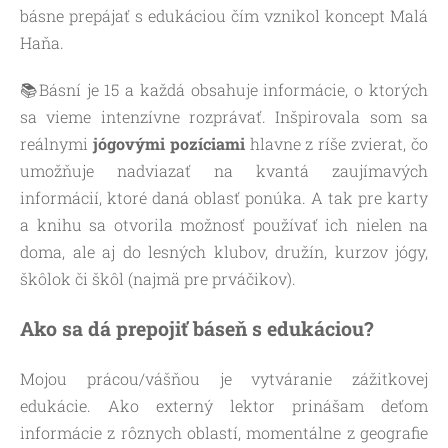
básne prepájať s edukáciou čím vznikol koncept Malá
Haňa.
📚Básní je 15 a každá obsahuje informácie, o ktorých
sa vieme intenzívne rozprávať. Inšpirovala som sa
reálnymi
jógovými pozíciami
hlavne z ríše zvierat, čo
umožňuje nadviazať na kvantá zaujímavých
informácií, ktoré daná oblasť ponúka. A tak pre karty
a knihu sa otvorila možnosť používať ich nielen na
doma, ale aj do lesných klubov, družín, kurzov jógy,
škôlok či škôl (najmä pre prváčikov).
Ako sa dá prepojiť báseň s edukáciou?
Mojou prácou/vášňou je vytváranie zážitkovej
edukácie. Ako externý lektor prinášam deťom
informácie z rôznych oblastí, momentálne z geografie