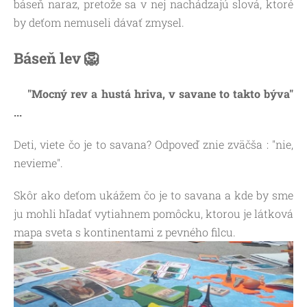
báseň naraz, pretože sa v nej nachádzajú slová, ktoré
by deťom nemuseli dávať zmysel.
Báseň lev 🦁
"Mocný rev a hustá hriva, v savane to takto býva"
...
Deti, viete čo je to savana? Odpoveď znie zväčša : "nie,
nevieme".
Skôr ako deťom ukážem čo je to savana a kde by sme
ju mohli hľadať vytiahnem pomôcku, ktorou je látková
mapa sveta s kontinentami z pevného filcu.