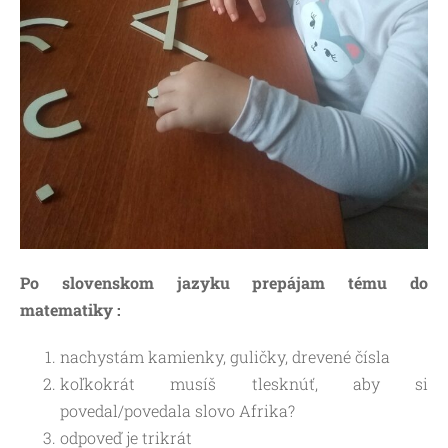
Po slovenskom jazyku prepájam tému do
matematiky :
nachystám kamienky, guličky, drevené čísla
koľkokrát musíš tlesknúť, aby si
povedal/povedala slovo Afrika?
odpoveď je trikrát