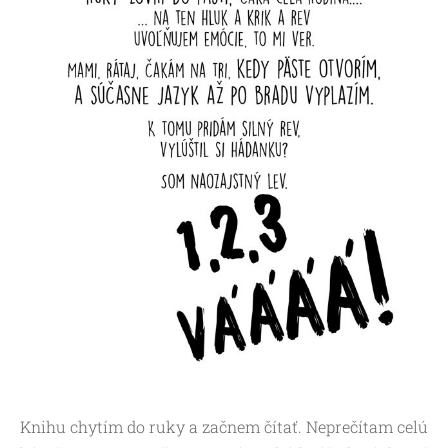
Knihu chytím do ruky a začnem čítať. Neprečítam celú