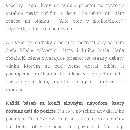
večerný rituál, kedy sa buduje priestor na tvorenie
vzťahov medzi rodičmi a deťmi. Po celom dni nám
zväčša na otázku : "Ako bolo v škôlke/škole?"
odpovedajú dobre alebo neviem ...
Ale večer je magický a ponúka možnosť, aby sa nám
dieťa hlbšie zdôverilo. Karty i kniha Malá Haňa
obsahujú básne otvárajúce priestor na otázky, debaty,
vďaka ktorým sa buď vieme dostať hlbšie k
pochopeniu prežívania detí alebo sa len jednoducho
ocitneme v radosti, smiechu a spojení, ktoré čítanie
umožní.
Každá báseň sa končí slovným návodom, ktorý
dostane deti do pozície
. Na to je potrebné, aby dieťatko
počúvalo. To môže byť "malina", ale aj celkom slušný
boj. Dieťa potrebuje našu plnú pozornosť. Ale ak je