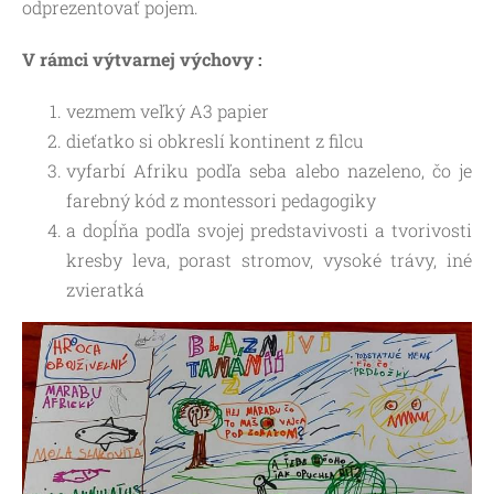
odprezentovať pojem.
V rámci výtvarnej výchovy :
vezmem veľký A3 papier
dieťatko si obkreslí kontinent z filcu
vyfarbí Afriku podľa seba alebo nazeleno, čo je
farebný kód z montessori pedagogiky
a dopĺňa podľa svojej predstavivosti a tvorivosti
kresby leva, porast stromov, vysoké trávy, iné
zvieratká