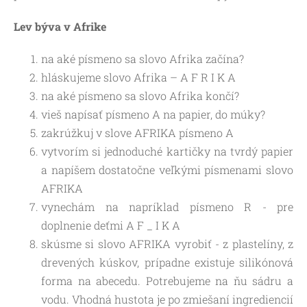
Lev býva v Afrike
na aké písmeno sa slovo Afrika začína?
hláskujeme slovo Afrika – A F R I K A
na aké písmeno sa slovo Afrika končí?
vieš napísať písmeno A na papier, do múky?
zakrúžkuj v slove AFRIKA písmeno A
vytvorím si jednoduché kartičky na tvrdý papier
a napíšem dostatočne veľkými písmenami slovo
AFRIKA
vynechám na napríklad písmeno R - pre
doplnenie deťmi A F _ I K A
skúsme si slovo AFRIKA vyrobiť - z plastelíny, z
drevených kúskov, prípadne existuje silikónová
forma na abecedu. Potrebujeme na ňu sádru a
vodu. Vhodná hustota je po zmiešaní ingrediencií