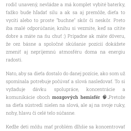
rodič unavený, nevládze a má komplet vybité baterky,
ťažko bude hľadať silu a ak sa aj premôže, dieťa to
vycíti alebo to proste "buchne" skôr či neskôr. Preto
iba malé odporúčanie, knihu si vezmite, keď sa cítite
dobre a máte na ňu chuť :) Prípadne ak máte dôveru,
že cez básne a spoločné skúšanie pozícií dokážete
zmeniť aj nepríjemnú atmosféru doma na energiu
radosti.
Nato, aby sa dieťa dostalo do danej pozície, ako som už
spomínala potrebuje počúvať a slová nasledovať. To si
vyžaduje dávku spolupráce, koncentrácie a
komunikácie oboch
mozgových hemisfér 🧠.
Pretože
sa dieťa sústredí nielen na slová, ale aj na svoje ruky,
nohy, hlavu či celé telo súčasne.
Keďže deti môžu mať problém dlhšie sa koncentrovať