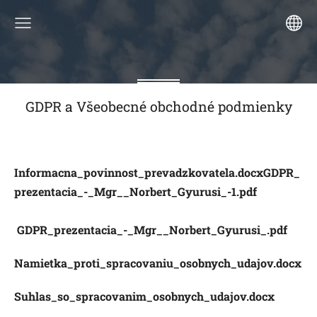
GDPR a Všeobecné obchodné podmienky
Informacna_povinnost_prevadzkovatela.docx
GDPR_
prezentacia_-_Mgr__Norbert_Gyurusi_-1.pdf
GDPR_prezentacia_-_Mgr__Norbert_Gyurusi_.pdf
Namietka_proti_spracovaniu_osobnych_udajov.docx
Suhlas_so_spracovanim_osobnych_udajov.docx