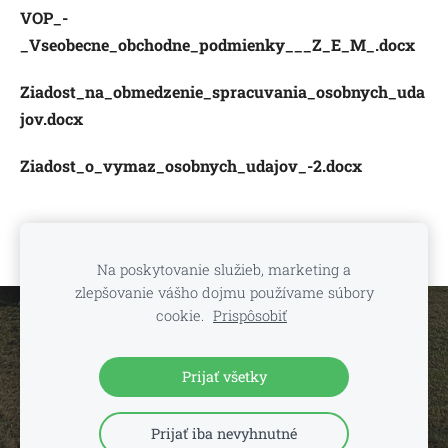
VOP_-
_Vseobecne_obchodne_podmienky___Z_E_M_.docx
Ziadost_na_obmedzenie_spracuvania_osobnych_uda
jov.docx
Ziadost_o_vymaz_osobnych_udajov_-2.docx
Na poskytovanie služieb, marketing a
zlepšovanie vášho dojmu používame súbory
cookie.
Prispôsobiť
Súbory cookie
Vytvorené cez
Mozello
.
Prijať všetky
Prijať iba nevyhnutné