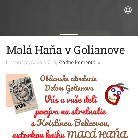
Malá Haňa v Golianove
5. januára, 2023 o 7:18,
Žiadne komentáre