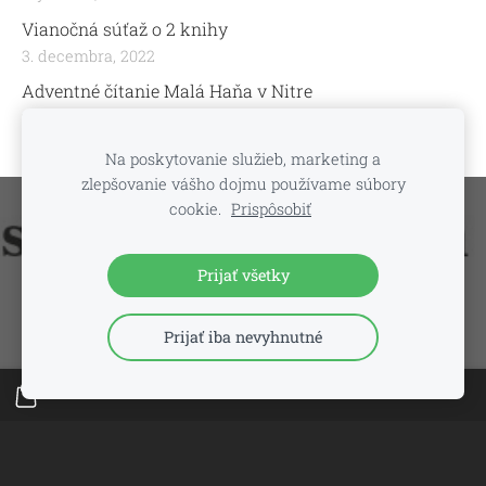
Vianočná súťaž o 2 knihy
3. decembra, 2022
Adventné čítanie Malá Haňa v Nitre
29. novembra, 2022
Na poskytovanie služieb, marketing a
zlepšovanie vášho dojmu používame súbory
cookie.
Prispôsobiť
Súbory cookie
Vytvorené cez
Mozello
.
Prijať všetky
Prijať iba nevyhnutné