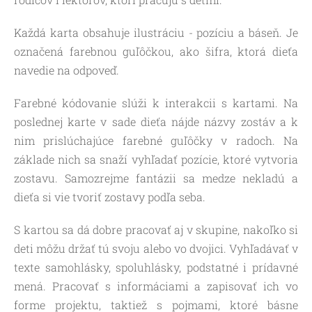
Každá karta obsahuje ilustráciu - pozíciu a báseň. Je
označená farebnou guľôčkou, ako šifra, ktorá dieťa
navedie na odpoveď.
Farebné kódovanie slúži k interakcii s kartami. Na
poslednej karte v sade dieťa nájde názvy zostáv a k
nim prislúchajúce farebné guľôčky v radoch. Na
základe nich sa snaží vyhľadať pozície, ktoré vytvoria
zostavu. Samozrejme fantázii sa medze nekladú a
dieťa si vie tvoriť zostavy podľa seba.
S kartou sa dá dobre pracovať aj v skupine, nakoľko si
deti môžu držať tú svoju alebo vo dvojici. Vyhľadávať v
texte samohlásky, spoluhlásky, podstatné i prídavné
mená. Pracovať s informáciami a zapisovať ich vo
forme projektu, taktiež s pojmami, ktoré básne