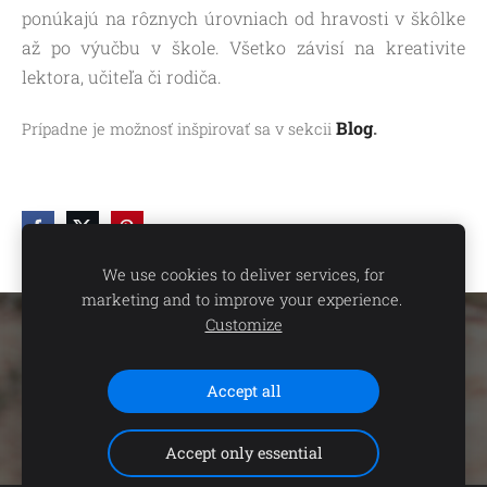
ponúkajú na rôznych úrovniach od hravosti v škôlke
až po výučbu v škole. Všetko závisí na kreativite
lektora, učiteľa či rodiča.
Blog
.
Prípadne
je možnosť inšpirovať sa v sekcii
We use cookies to deliver services, for
marketing and to improve your experience.
Customize
Súbory cookie
Vytvorené cez
Mozello
.
Accept all
Accept only essential