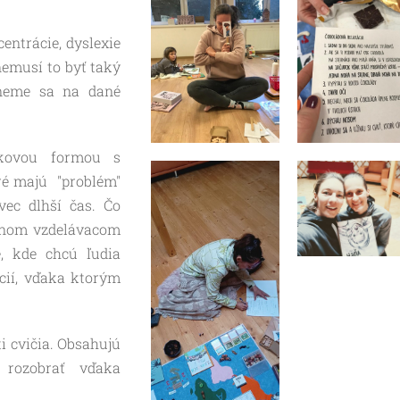
entrácie, dyslexie
nemusí to byť taký
čneme sa na dané
tkovou formou s
oré majú "problém"
vec dlhší čas. Čo
átnom vzdelávacom
, kde chcú ľudia
cií, vďaka ktorým
ti cvičia. Obsahujú
 rozobrať vďaka