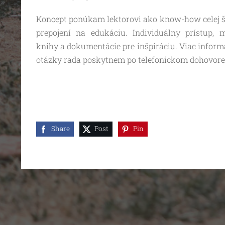
Koncept ponúkam lektorovi ako know-how celej š
prepojení na edukáciu. Individuálny prístup, 
knihy a dokumentácie pre inšpiráciu. Viac inform
otázky rada poskytnem po telefonickom dohovore
Share
Post
Pin