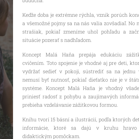
budúcna.
Keďže doba je extrémne rýchla, vznik porúch konc
a všemožné pojmy sa na nás valia zovšadiaľ. No 
strašiak, pokiaľ zmeníme uhol pohľadu a za
situácie pozerať s nadhľadom.
Koncept Malá Haňa prepája edukáciu záži
cvičením. Toto spojenie je vhodné aj pre deti, kt
vydržať sedieť v pokoji, sústrediť sa na jednu 
nemusí byť nutnosť, pokiaľ dieťatko nie je v št
systéme. Koncept Malá Haňa je vhodný všade
priniesť radosť z pohybu a zaujímavých informá
prebieha vzdelávanie zážitkovou formou.
Knihu tvorí 15 básní a ilustrácií, podľa ktorých de
informácie, ktoré sa dajú v kruhu hravo
didaktickým pomôckam.