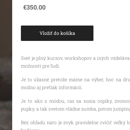
€350.00
Vložiť do košíka
Svet je plný kurzov, workshopov a iných vzdeláva
možností pre ľudí.
Je to úžasné pretože máme na výber, hoc na dru
možno aj pretlak informácií.
Je to ako s módou, raz sa nosia copíky, zvonco
pupky, a tak svetom vládne zumba, potom jumping, 
Bez ohľadu nato je zvyk pravidelne cvičiť veľký be