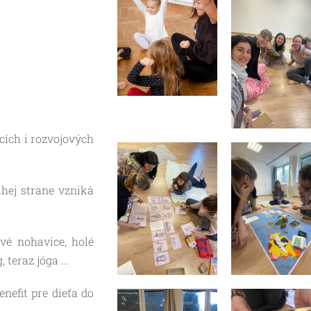
cích i rozvojových
hej strane vzniká
vé nohavice, holé
teraz jóga ...
nefit pre dieťa do