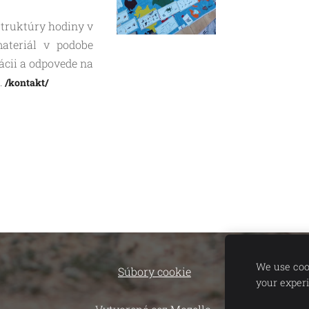
truktúry hodiny v
materiál v podobe
ácii a odpovede na
.
/kontakt/
We use cook
Súbory cookie
your exper