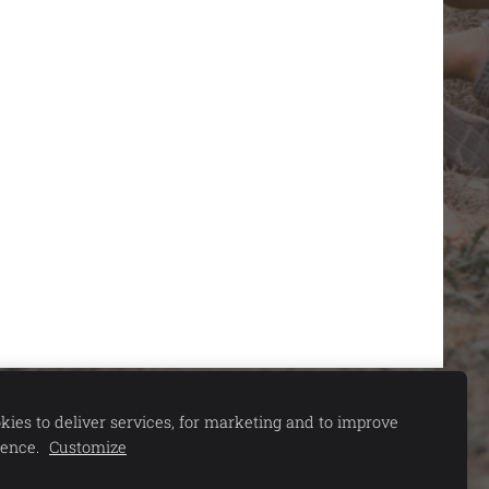
ies to deliver services, for marketing and to improve
ience.
Customize