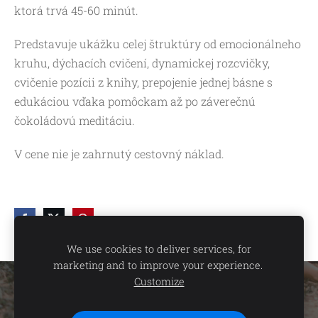
ktorá trvá 45-60 minút.
Predstavuje ukážku celej štruktúry od emocionálneho
kruhu, dýchacích cvičení, dynamickej rozcvičky,
cvičenie pozícii z knihy, prepojenie jednej básne s
edukáciou vďaka pomôckam až po záverečnú
čokoládovú meditáciu.
V cene nie je zahrnutý cestovný náklad.
We use cookies to deliver services, for
marketing and to improve your experience.
Customize
Súbory cookie